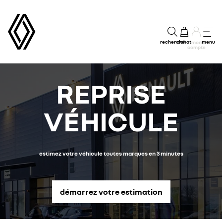
recherche
achat
menu
mon
compte
REPRISE
VÉHICULE
estimez votre véhicule toutes marques en 3 minutes
démarrez votre estimation